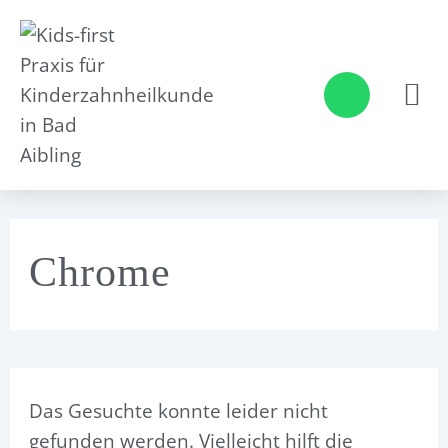
Suchen
Zum
nach:
Inhalt
springen
W
h
a
t
s
a
p
p
Chrome
Das Gesuchte konnte leider nicht
gefunden werden. Vielleicht hilft die