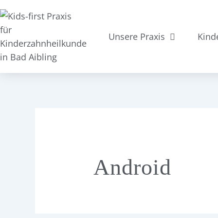
Suchen
Zum
nach:
Inhalt
springen
Unsere Praxis
Kind
Android