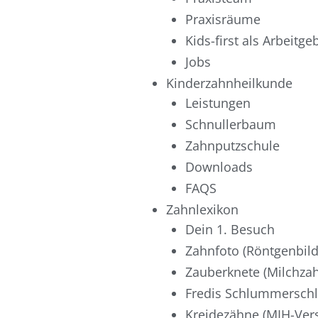
Praxisräume
Kids-first als Arbeitge
Jobs
Kinderzahnheilkunde
Leistungen
Schnullerbaum
Zahnputzschule
Downloads
FAQS
Zahnlexikon
Dein 1. Besuch
Zahnfoto (Röntgenbild
Zauberknete (Milchza
Fredis Schlummersch
Kreidezähne (MIH-Ver