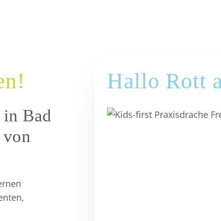
en!
Hallo Rott 
 in Bad
 von
ernen
enten,