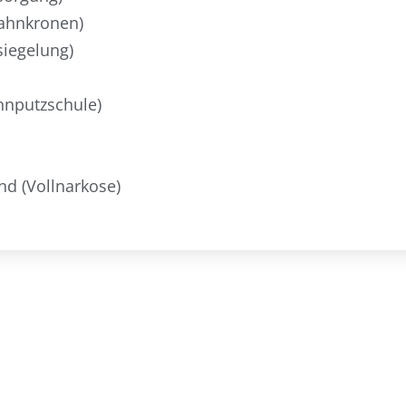
ahnkronen)
siegelung)
ahnputzschule)
d (Vollnarkose)