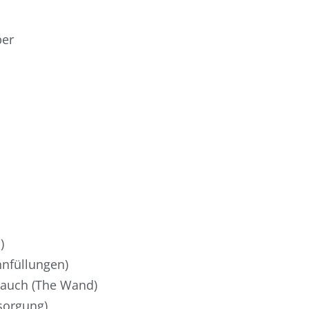
ber
)
hnfüllungen)
lauch (The Wand)
sorgung)