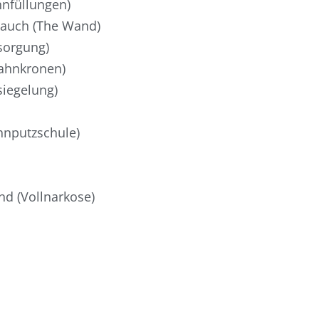
hnfüllungen)
lauch (The Wand)
sorgung)
ahnkronen)
siegelung)
ahnputzschule)
d (Vollnarkose)